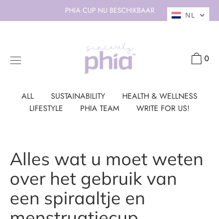
Doorgaan
PHIA CUP NU BESCHIKBAAR
NL
naar
artikel
0
ALL
SUSTAINABILITY
HEALTH & WELLNESS
LIFESTYLE
PHIA TEAM
WRITE FOR US!
Alles wat u moet weten
over het gebruik van
een spiraaltje en
menstruatiecup