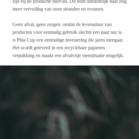
zijn bij de productie hiervan. Dit leidt uiteindelijk naar nog
meer vervuiling van onze stranden en oceanen.
Geen afval, geen zorgen: omdat de levensduur van
producten voor eenmalig gebruik slechts een paar uur is,
is Phia Cup een eenmalige investering die jaren meegaat.
Het wordt geleverd in een recyclebare papieren
verpakking en maakt een afvalvrije menstruatie mogelijk.