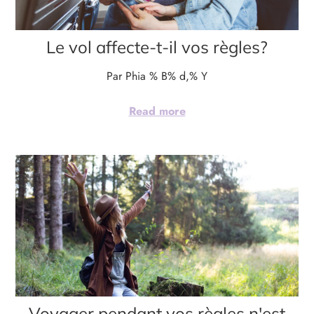
Le vol affecte-t-il vos règles?
Par Phia
% B% d,% Y
Read more
Voyager pendant vos règles n'est