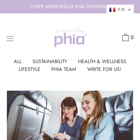
Aller
COUPE MENSTRUELLE PHIA DISPONIBLE
FR
au
contenu
0
ALL
SUSTAINABILITY
HEALTH & WELLNESS
LIFESTYLE
PHIA TEAM
WRITE FOR US!